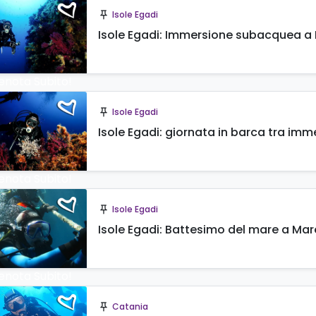
Isole Egadi
push_pin
Isole Egadi: Immersione subacquea a
enota Subito!
Isole Egadi
push_pin
Isole Egadi: giornata in barca tra imme
enota Subito!
Isole Egadi
push_pin
Isole Egadi: Battesimo del mare a Ma
enota Subito!
Catania
push_pin