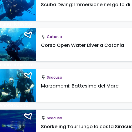
Scuba Diving: Immersione nel golfo di
a una richiesta!
Catania
push_pin
Corso Open Water Diver a Catania
a una richiesta!
Siracusa
push_pin
Marzamemi: Battesimo del Mare
enota Subito!
Siracusa
push_pin
Snorkeling Tour lungo la costa Sirac