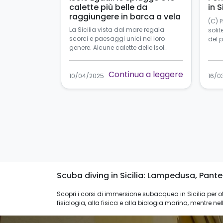
calette più belle da
in S
raggiungere in barca a vela
(C) 
La Sicilia vista dal mare regala
solit
scorci e paesaggi unici nel loro
del 
genere. Alcune calette delle Isol…
Continua a leggere
10/04/2025
16/0
Scuba diving in Sicilia: Lampedusa, Pantel
Scopri i corsi di immersione subacquea in Sicilia per ott
fisiologia, alla fisica e alla biologia marina, mentre nell
sicurezza.