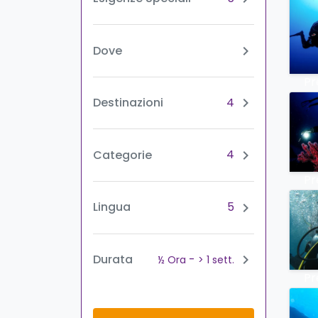
Dove
chevron_right
Pr
4
Destinazioni
chevron_right
4
Categorie
chevron_right
Pr
5
Lingua
chevron_right
-
Durata
chevron_right
½ Ora
> 1 sett.
Pr