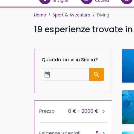
& Vigne
Cucina
Home
Sport & Avventura
Diving
19 esperienze trovate in
Quando arrivi in Sicilia?
date_range
search
Aggiungi le date
Invi
0 €
-
2000 €
Prezzo
chevron_right
Invi
5
Esigenze Speciali
chevron_right