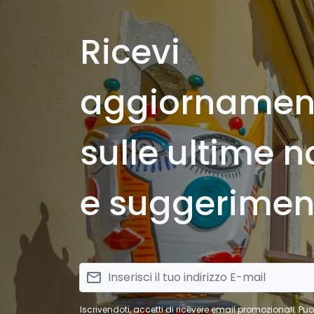
Ricevi
aggiornamen
sulle ultime n
e suggeriment
email
Iscrivendoti, accetti di ricevere email promozionali. Pu