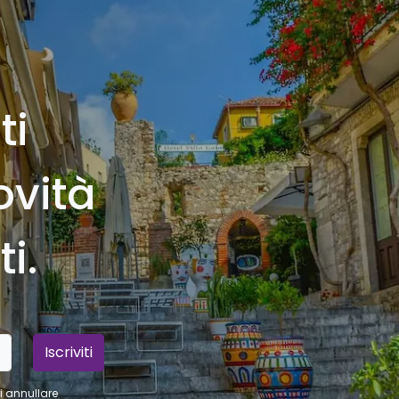
ti
ovità
i.
Iscriviti
oi annullare