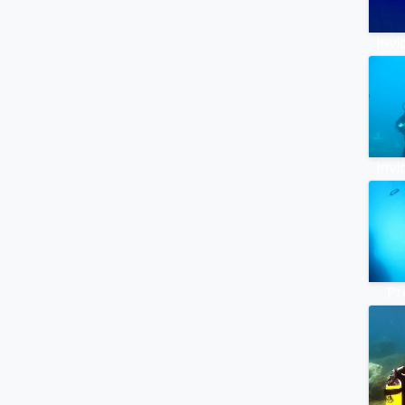
Invi
Invi
Pr