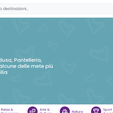
dusa, Pantelleria,
alcune delle mete più
ilia
Relax &
Arte &
Sport
theater_comedy
forest
paragliding
Natura