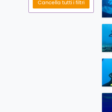
Cancella tutti i filtri
Invi
Invi
Pr