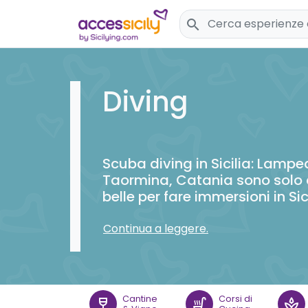
search
Diving
Scuba diving in Sicilia: Lampe
Taormina, Catania sono solo 
belle per fare immersioni in Sic
Continua a leggere.
Cantine
Corsi di
wine_bar
soup_kitchen
spa