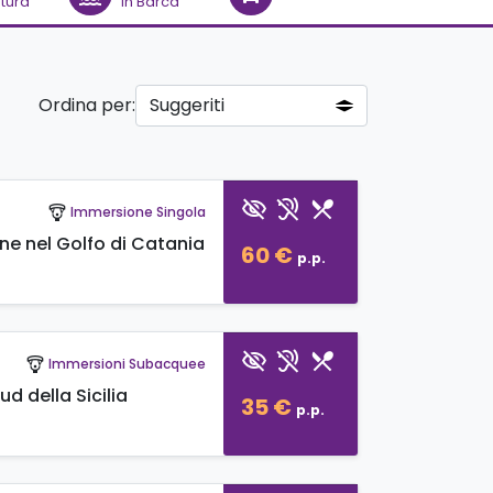
tura
in Barca
Ordina per:
visibility_off
hearing_disabled
restaurant_menu
Immersione Singola
paragliding
ne nel Golfo di Catania
60 €
p.p.
visibility_off
hearing_disabled
restaurant_menu
Immersioni Subacquee
paragliding
 della Sicilia
35 €
p.p.