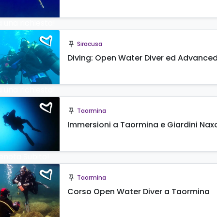
a una richiesta!
Siracusa
push_pin
Diving: Open Water Diver ed Advanced
a una richiesta!
Taormina
push_pin
Immersioni a Taormina e Giardini Nax
enota Subito!
Taormina
push_pin
Corso Open Water Diver a Taormina