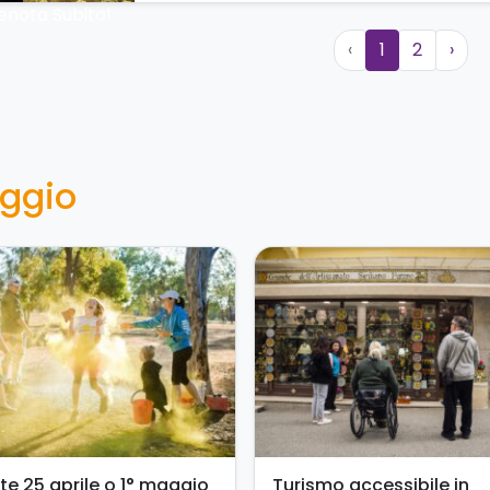
enota Subito!
‹
1
2
›
aggio
te 25 aprile o 1° maggio
Turismo accessibile in