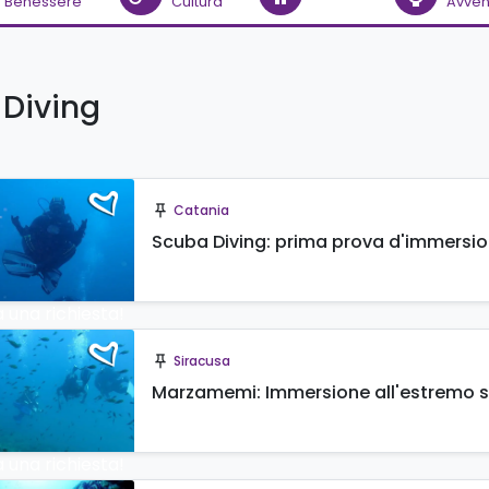
Benessere
Cultura
Avven
 Diving
Catania
push_pin
Scuba Diving: prima prova d'immersio
a una richiesta!
Siracusa
push_pin
Marzamemi: Immersione all'estremo sud
a una richiesta!