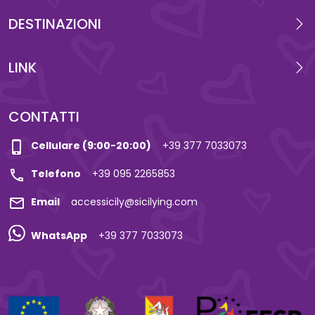
DESTINAZIONI
LINK
CONTATTI
phone_iphone
Cellulare (9:00-20:00)
+39 377 7033073
call
Telefono
+39 095 2265853
mail
Email
accessicily@sicilying.com
WhatsApp
+39 377 7033073