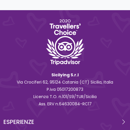
Sicilying S.r.l
Via Crociferi 62, 95124 Catania (CT) Sicilia, Italia
P.iva 0‍5017200873
Licenza T.O. n.101/S9/TUR/Sicilia
Ass. ERV n.64630084-RC17
ESPERIENZE