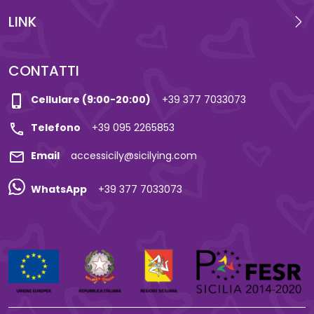
LINK
CONTATTI
phone_iphone
Cellulare (9:00-20:00)
+39 377 7033073
call
Telefono
+39 095 2265853
mail
Email
accessicily@sicilying.com
WhatsApp
+39 377 7033073