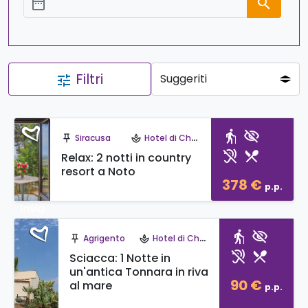
date_range
search
Aggiungi le date
Filtri
tune
elderly
visibility_off
Siracusa
Hotel di Charme
push_pin
spa
hearing_disabled
restaurant_menu
Relax: 2 notti in country
resort a Noto
378 €
p.p.
Invia
una
elderly
visibility_off
Agrigento
Hotel di Charme
push_pin
spa
richies
hearing_disabled
restaurant_menu
ta!
Sciacca: 1 Notte in
un'antica Tonnara in riva
90 €
al mare
p.p.