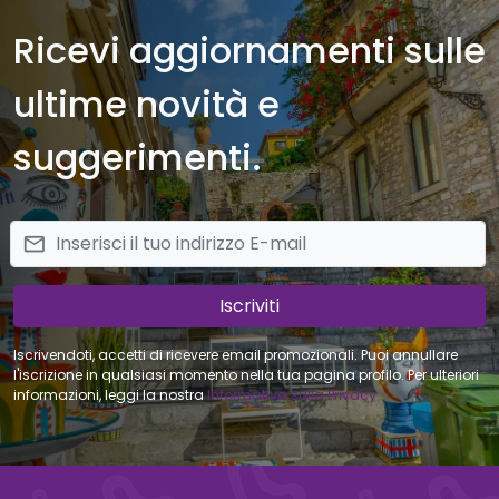
Ricevi aggiornamenti sulle
ultime novità e
suggerimenti.
email
Iscriviti
Iscrivendoti, accetti di ricevere email promozionali. Puoi annullare
l'iscrizione in qualsiasi momento nella tua pagina profilo. Per ulteriori
informazioni, leggi la nostra
Informativa sulla Privacy