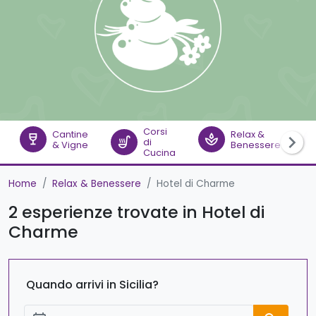
Corsi
Cantine
Relax &
chevron_right
wine_bar
spa
theate
soup_kitchen
di
& Vigne
Benessere
Cucina
Home
Relax & Benessere
Hotel di Charme
2 esperienze trovate in Hotel di
Charme
Quando arrivi in Sicilia?