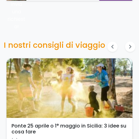
Invia
una
richiest
a!
I nostri consigli di viaggio
chevron_left
chevron_right
Ponte 25 aprile o 1° maggio in Sicilia: 3 idee su
cosa fare