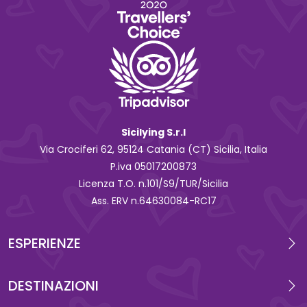
Sicilying S.r.l
Via Crociferi 62, 95124 Catania (CT) Sicilia, Italia
P.iva 0‍5017200873
Licenza T.O. n.101/S9/TUR/Sicilia
Ass. ERV n.64630084-RC17
ESPERIENZE
DESTINAZIONI